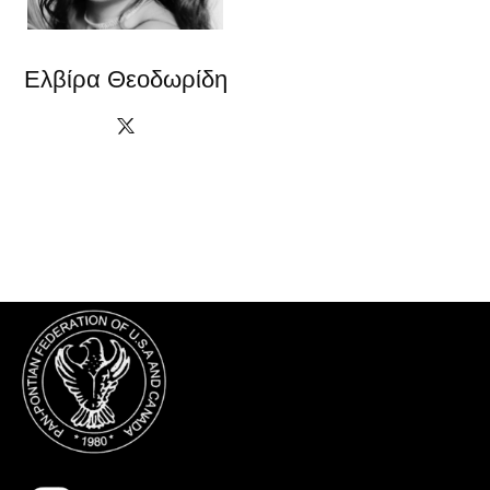
Ελβίρα Θεοδωρίδη