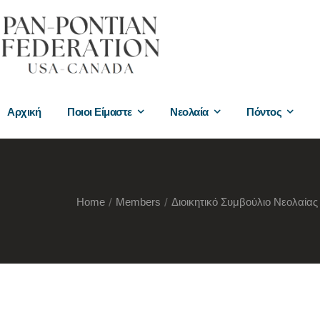
Αρχική
Ποιοι Είμαστε
Νεολαία
Πόντος
Home
/
Members
/
Διοικητικό Συμβούλιο Νεολαίας