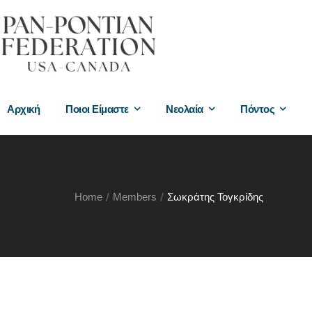
Αρχική
Ποιοι Είμαστε
Νεολαία
Πόντος
Home
/
Members
/
Σωκράτης Τογκρίδης