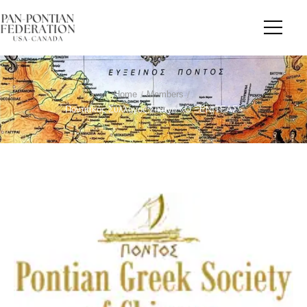
Home
/
Members
/
Ποντιακός Σύλλογος Σικάγο «Ο ΞΕΝΙΤΕΑΣ»