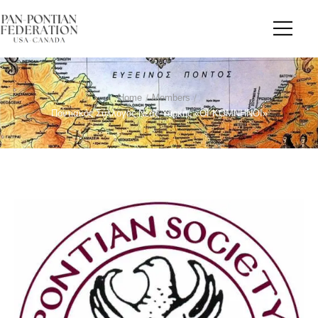
Home
/
Members
/
Ποντιακός Σύλλογος Νέας Υόρκης «ΟΙ ΚΟΜΝΗΝΟΙ»