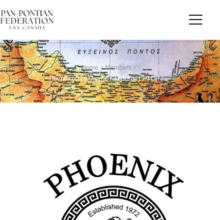
Home
/
Members
/
Ποντιακός Σύλλογος Κλήβελαντ «ΦΟΙΝΙΞ»