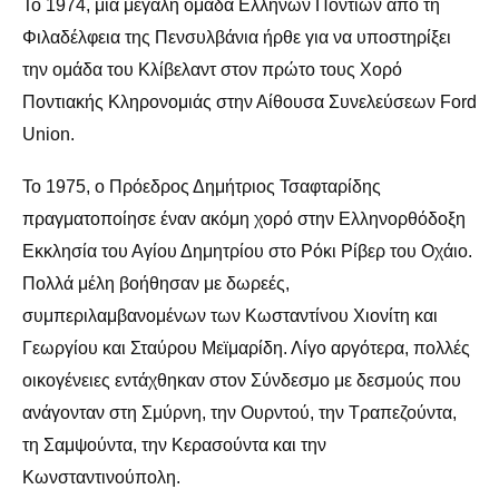
Το 1974, μια μεγάλη ομάδα Ελλήνων Ποντίων από τη
Φιλαδέλφεια της Πενσυλβάνια ήρθε για να υποστηρίξει
την ομάδα του Κλίβελαντ στον πρώτο τους Χορό
Ποντιακής Κληρονομιάς στην Αίθουσα Συνελεύσεων Ford
Union.
Το 1975, ο Πρόεδρος Δημήτριος Τσαφταρίδης
πραγματοποίησε έναν ακόμη χορό στην Ελληνορθόδοξη
Εκκλησία του Αγίου Δημητρίου στο Ρόκι Ρίβερ του Οχάιο.
Πολλά μέλη βοήθησαν με δωρεές,
συμπεριλαμβανομένων των Κωσταντίνου Χιονίτη και
Γεωργίου και Σταύρου Μεϊμαρίδη. Λίγο αργότερα, πολλές
οικογένειες εντάχθηκαν στον Σύνδεσμο με δεσμούς που
ανάγονταν στη Σμύρνη, την Ουρντού, την Τραπεζούντα,
τη Σαμψούντα, την Κερασούντα και την
Κωνσταντινούπολη.