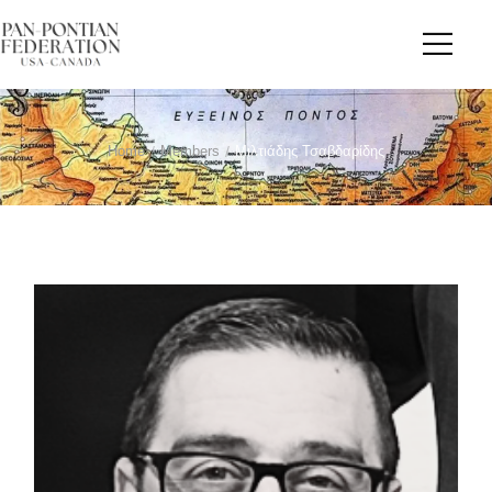
Home
/
Members
/
Μιλτιάδης Τσαβδαρίδης