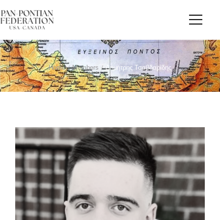
Home
/
Members
/
Δημήτρης Τσαβδαρίδης